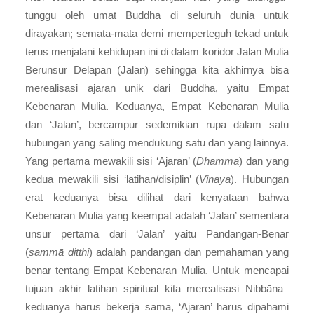
tunggu oleh umat Buddha di seluruh dunia untuk
dirayakan; semata-mata demi memperteguh tekad untuk
terus menjalani kehidupan ini di dalam koridor Jalan Mulia
Berunsur Delapan (Jalan) sehingga kita akhirnya bisa
merealisasi ajaran unik dari Buddha, yaitu Empat
Kebenaran Mulia. Keduanya, Empat Kebenaran Mulia
dan ‘Jalan’, bercampur sedemikian rupa dalam satu
hubungan yang saling mendukung satu dan yang lainnya.
Yang pertama mewakili sisi ‘Ajaran’ (
Dhamma
) dan yang
kedua mewakili sisi ‘latihan/disiplin’ (
Vinaya
). Hubungan
erat keduanya bisa dilihat dari kenyataan bahwa
Kebenaran Mulia yang keempat adalah ‘Jalan’ sementara
unsur pertama dari ‘Jalan’ yaitu Pandangan-Benar
(
sammā diṭṭhi
) adalah pandangan dan pemahaman yang
benar tentang Empat Kebenaran Mulia. Untuk mencapai
tujuan akhir latihan spiritual kita–merealisasi Nibbāna–
keduanya harus bekerja sama, ‘Ajaran’ harus dipahami