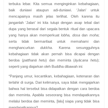
terbuka lebar. Kita semua menginginkan kebahagiaan,
baik duniawi ataupun adi-duniawi. ‘Jalan’ untuk
mencapainya masih jelas terlihat. Oleh karena itu
janganlah ‘Jalan’ ini kita tutupi dengan asap tebal dari
dupa yang berasal dari segala bentuk ritual dan upacara
yang hanya akan memperkuat
lobha, dosa
dan
moha
;
serta tidak bermanfaat untuk memahami dan
menghancurkan
dukkha
. Karena sesungguhnya
kebahagiaan tidak akan pernah bisa dicapai dengan
berdoa (
patthanā hetu
) dan meminta (
āyācana hetu
);
seperti yang diajarkan oleh Buddha dibawah ini:
“Panjang umur, kecantikan, kebahagiaan, ketenaran dan
terlahir di surga. Dari kelimanya, saya tidak mengajarkan
bahwa hal tersebut bisa didapatkan dengan cara berdoa
dan meminta. Apabila seseorang bisa mendapatkannya
melalui berdoa dan meminta, [lalu] siapa yang tidak bisa
mendapatkannya?