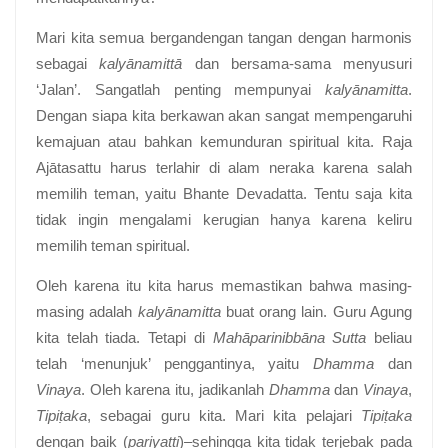
Mari kita semua bergandengan tangan dengan harmonis
sebagai
kalyānamittā
dan bersama-sama menyusuri
‘Jalan’. Sangatlah penting mempunyai
kalyānamitta
.
Dengan siapa kita berkawan akan sangat mempengaruhi
kemajuan atau bahkan kemunduran spiritual kita. Raja
Ajātasattu harus terlahir di alam neraka karena salah
memilih teman, yaitu Bhante Devadatta. Tentu saja kita
tidak ingin mengalami kerugian hanya karena keliru
memilih teman spiritual.
Oleh karena itu kita harus memastikan bahwa masing-
masing adalah
kalyānamitta
buat orang lain. Guru Agung
kita telah tiada. Tetapi di
Mahāparinibbāna Sutta
beliau
telah ‘menunjuk’ penggantinya, yaitu
Dhamma
dan
Vinaya
. Oleh karena itu, jadikanlah
Dhamma
dan
Vinaya
,
Tipiṭaka
, sebagai guru kita. Mari kita pelajari
Tipiṭaka
dengan baik (
pariyatti
)–sehingga kita tidak terjebak pada