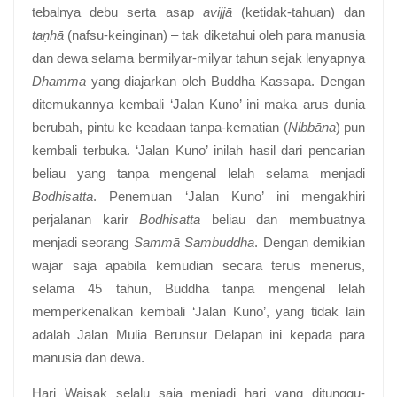
tebalnya debu serta asap
avijjā
(ketidak-tahuan) dan
taṇhā
(nafsu-keinginan) – tak diketahui oleh para manusia
dan dewa selama bermilyar-milyar tahun sejak lenyapnya
Dhamma
yang diajarkan oleh Buddha Kassapa. Dengan
ditemukannya kembali ‘Jalan Kuno’ ini maka arus dunia
berubah, pintu ke keadaan tanpa-kematian (
Nibbāna
) pun
kembali terbuka. ‘Jalan Kuno’ inilah hasil dari pencarian
beliau yang tanpa mengenal lelah selama menjadi
Bodhisatta
. Penemuan ‘Jalan Kuno’ ini mengakhiri
perjalanan karir
Bodhisatta
beliau dan membuatnya
menjadi seorang
Sammā Sambuddha
. Dengan demikian
wajar saja apabila kemudian secara terus menerus,
selama 45 tahun, Buddha tanpa mengenal lelah
memperkenalkan kembali ‘Jalan Kuno’, yang tidak lain
adalah Jalan Mulia Berunsur Delapan ini kepada para
manusia dan dewa.
Hari Waisak selalu saja menjadi hari yang ditunggu-