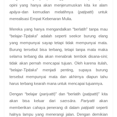
opini yang hanya akan menjerumuskan kita ke alam
apāya
–dan kemudian melatihnya (
paṭipatti
) untuk
merealisasi Empat Kebenaran Mulia.
Mereka yang hanya mengandalkan “berlatih” tanpa mau
“belajar-
Tipiṭaka
” adalah seperti seekor burung elang
yang mempunyai sayap tetapi tidak mempunyai mata.
Burung tersebut bisa terbang, tetapi tanpa mata maka
selama terbang dia akan menabrak tembok disana-sini;
tidak akan pernah mencapai tujuan. Oleh karena itulah,
“belajar-
Tipiṭaka
” menjadi penting, supaya burung
tersebut mempunyai mata dan akhirnya diapun tahu
harus terbang kearah mana untuk mencapai tujuannya.
Dengan “belajar (
pariyatti
)” dan “berlatih (
paṭipatti
)” kita
akan bisa keluar dari
saṃsāra
.
Pariyatti
akan
memberikan cahaya penerang di dalam
paṭipatti
seperti
halnya lampu yang menerangi jalan. Dengan demikian