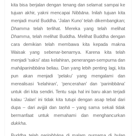
kita bisa berjalan dengan tenang dan selamat sampai ke
tujuan akhir, yakni mencapai
Nibbāna
. Inilah tujuan kita
menjadi murid Buddha. ‘Jalan Kuno’ telah dikembangkan;
Dhamma
telah terlihat. Mereka yang telah melihat
Dhamma
, telah melihat Buddha. Melihat Buddha dengan
cara demikian telah membawa kita kepada makna
Waisak yang sebenar-benarnya. Karena kita telah
menjadi ‘saksi’ atas kelahiran, penerangan-sempurna dan
mahāparinibbāna
beliau. Dan yang lebih penting lagi, kita
pun akan menjadi ‘pelaku’ yang mengalami dan
merealisasi ‘kelahiran’, ‘pencerahan’ dan ‘parinibbāna’
untuk diri kita sendiri. Tentu saja hal ini baru akan terjadi
kalau ‘Jalan’ ini tidak kita tutupi dengan asap tebal dari
dupa – dari
avijjā
dan
taṇhā
– yang sama sekali tidak
bermanfaat untuk memahami dan menghancurkan
dukkha
.
Buddha telah
parinibbāna
di malam purnama di bulan