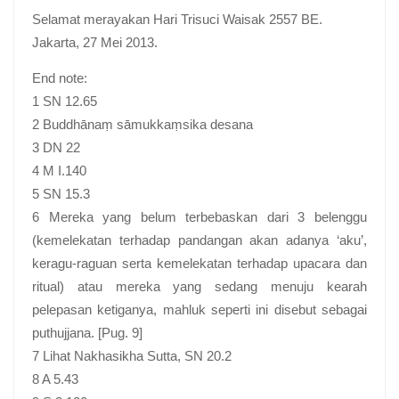
Selamat merayakan Hari Trisuci Waisak 2557 BE.
Jakarta, 27 Mei 2013.
End note:
1 SN 12.65
2 Buddhānaṃ sāmukkaṃsika desana
3 DN 22
4 M I.140
5 SN 15.3
6 Mereka yang belum terbebaskan dari 3 belenggu
(kemelekatan terhadap pandangan akan adanya ‘aku’,
keragu-raguan serta kemelekatan terhadap upacara dan
ritual) atau mereka yang sedang menuju kearah
pelepasan ketiganya, mahluk seperti ini disebut sebagai
puthujjana. [Pug. 9]
7 Lihat Nakhasikha Sutta, SN 20.2
8 A 5.43