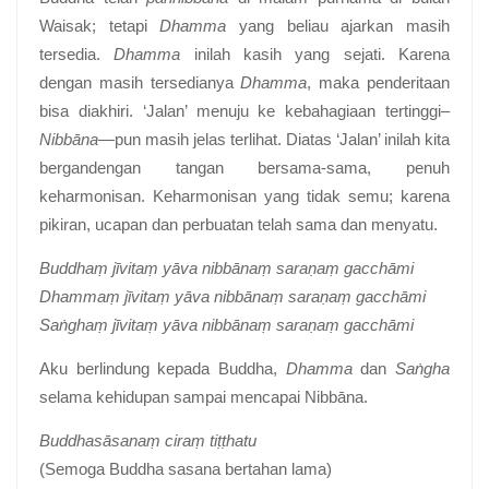
Waisak; tetapi
Dhamma
yang beliau ajarkan masih
tersedia.
Dhamma
inilah kasih yang sejati. Karena
dengan masih tersedianya
Dhamma
, maka penderitaan
bisa diakhiri. ‘Jalan’ menuju ke kebahagiaan tertinggi–
Nibbāna
—pun masih jelas terlihat. Diatas ‘Jalan’ inilah kita
bergandengan tangan bersama-sama, penuh
keharmonisan. Keharmonisan yang tidak semu; karena
pikiran, ucapan dan perbuatan telah sama dan menyatu.
Buddhaṃ jīvitaṃ yāva nibbānaṃ saraṇaṃ gacchāmi
Dhammaṃ jīvitaṃ yāva nibbānaṃ saraṇaṃ gacchāmi
Saṅghaṃ jīvitaṃ yāva nibbānaṃ saraṇaṃ gacchāmi
Aku berlindung kepada Buddha,
Dhamma
dan
Saṅgha
selama kehidupan sampai mencapai Nibbāna.
Buddhasāsanaṃ ciraṃ tiṭṭhatu
(Semoga Buddha sasana bertahan lama)