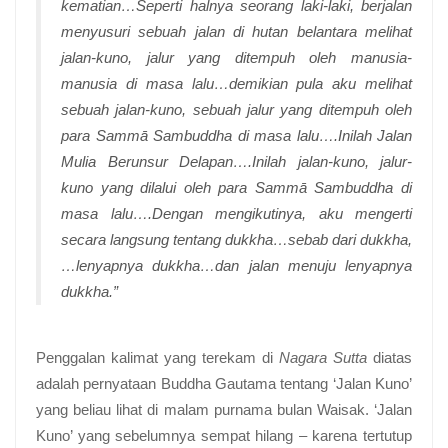
kematian…Seperti halnya seorang laki-laki, berjalan
menyusuri sebuah jalan di hutan belantara melihat
jalan-kuno, jalur yang ditempuh oleh manusia-
manusia di masa lalu…demikian pula aku melihat
sebuah jalan-kuno, sebuah jalur yang ditempuh oleh
para
Sammā Sambuddha
di masa lalu….Inilah Jalan
Mulia Berunsur Delapan….Inilah jalan-kuno, jalur-
kuno yang dilalui oleh para
Sammā Sambuddha
di
masa lalu….Dengan mengikutinya, aku mengerti
secara langsung tentang
dukkha
…sebab dari
dukkha
,
…lenyapnya
dukkha
…dan jalan menuju lenyapnya
dukkha
.”
Penggalan kalimat yang terekam di
Nagara Sutta
diatas
adalah pernyataan Buddha Gautama tentang ‘Jalan Kuno’
yang beliau lihat di malam purnama bulan Waisak. ‘Jalan
Kuno’ yang sebelumnya sempat hilang – karena tertutup