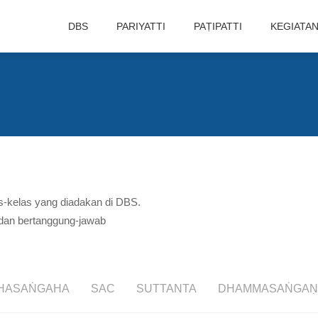
DBS
PARIYATTI
PAṬIPATTI
KEGIATA
las-kelas yang diadakan di DBS.
 dan bertanggung-jawab
HASAṄGAHA
SAC
SUTTANTA
DHAMMASAṄGAṆ