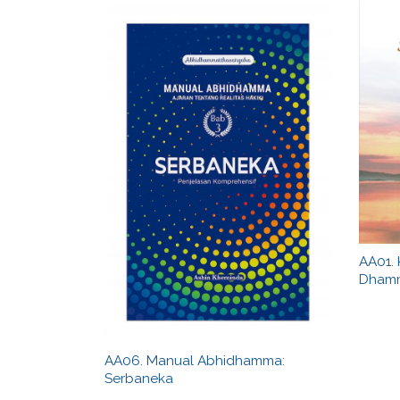
AA01. 
Dham
AA06. Manual Abhidhamma:
Serbaneka