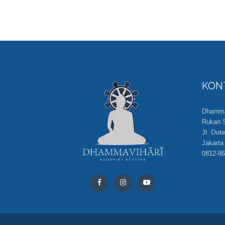
KON
Dhammav
Rukan S
Jl. Out
Jakarta
0812-86