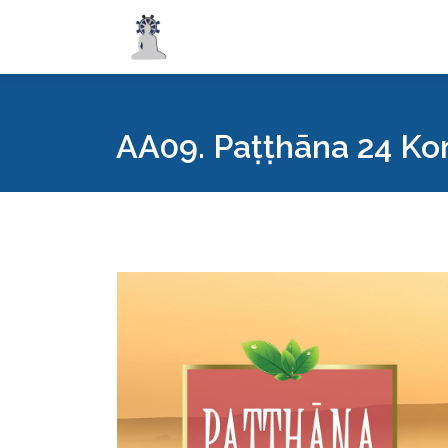
AA09. Paṭṭhāna 24 Kon