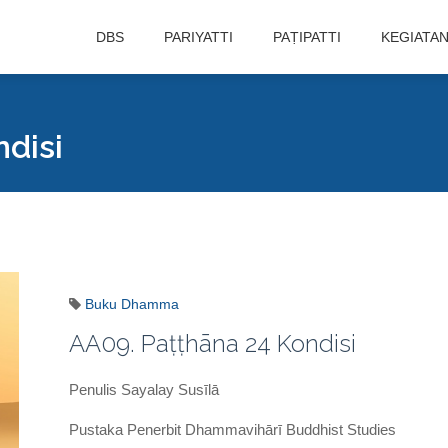
DBS
PARIYATTI
PAṬIPATTI
KEGIATA
disi
Buku Dhamma
AA09. Paṭṭhāna 24 Kondisi
Penulis Sayalay Susīlā
Pustaka Penerbit Dhammavihārī Buddhist Studies