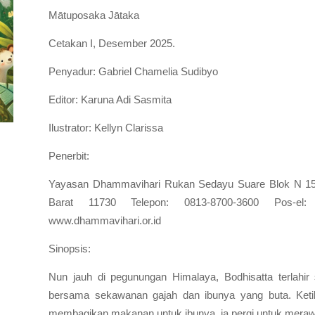
Mātuposaka Jātaka
Cetakan I, Desember 2025.
Penyadur: Gabriel Chamelia Sudibyo
Editor: Karuna Adi Sasmita
Ilustrator: Kellyn Clarissa
Penerbit:
Yayasan Dhammavihari Rukan Sedayu Suare Blok N 15-1
Barat 11730 Telepon: 0813-8700-3600 Pos-e
www.dhammavihari.or.id
Sinopsis:
Nun jauh di pegunungan Himalaya, Bodhisatta terlahir 
bersama sekawanan gajah dan ibunya yang buta. Ketik
membagikan makanan untuk ibunya, ia pergi untuk merawa