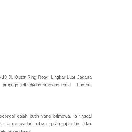
9 Jl. Outer Ring Road, Lingkar Luar Jakarta
l:
propagasi.dbs@dhammavihari.or.id
Laman:
sebagai gajah putih yang istimewa. Ia tinggal
a ia menyadari bahwa gajah-gajah lain tidak
tnya sendirian.